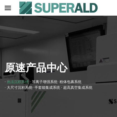
首页
技术介绍
市场与应用
产品中心
· 纳米材料
原速产品中心
· 太阳能电池
技术与服务
Exploiter系列ALD设备
· 催化
— 热法沉积系统
关于我们
· 
热法沉积系统
· 等离子增强系统· 粉
体包裹系统
· 大尺寸沉积系统· 手套箱集成系统 · 超高真空集成系统
· 锂电池
— 等离子增强系统
招贤纳士
· 生物医疗
— 手套箱集成系统
联系我们
· OLED
— 粉体包裹系统