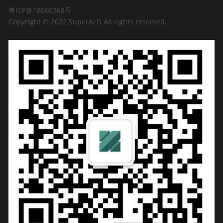
粤ICP备18060368号
Copyright © 2022 SuperALD All rights reserved. 