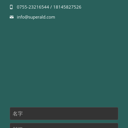
0755-23216544 / 18145827526
info@
superald.com
名字