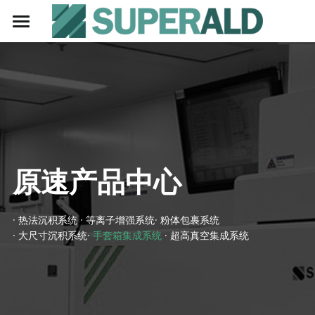
首页
技术介绍
市场与应用
产品中心
· 纳米材料
原速产品中心
· 太阳能电池
技术与服务
Exploiter系列ALD设备
· 催化
— 热法沉积系统
关于我们
· 热法沉积系统
 · 等离子增强系统· 
粉体包裹系统
· 大尺寸沉积系统· 
手套箱集成系统
 · 超高真空集成系统
· 锂电池
— 等离子增强系统
招贤纳士
· 生物医疗
— 手套箱集成系统
联系我们
· OLED
— 粉体包裹系统